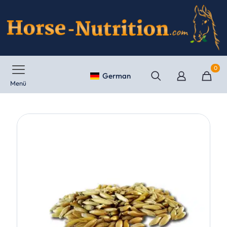
0
German
Menü