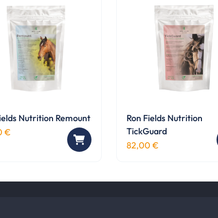
auf.
Die
nen
Optionen
en
können
auf
der
ktseite
Produktseite
lt
gewählt
en
werden
ields Nutrition Remount
Ron Fields Nutrition
TickGuard
0
€
82,00
€