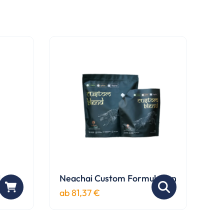
l
Neachai Custom Formulation
ab
81,37
€
Dieses
Produkt