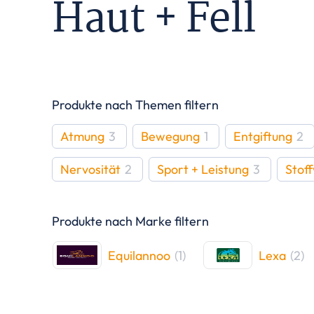
Haut + Fell
Produkte nach Themen filtern
Atmung
3
Bewegung
1
Entgiftung
2
Nervosität
2
Sport + Leistung
3
Stof
Produkte nach Marke filtern
Equilannoo
(
1
)
Lexa
(
2
)