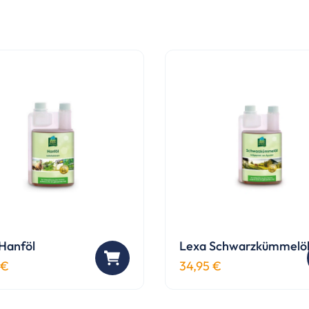
Hanföl
Lexa Schwarzkümmelö
€
34,95
€