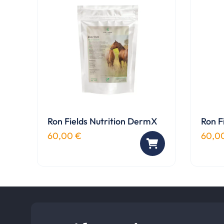
auf.
Die
Optio
könn
auf
der
Produ
gewäh
werd
Ron Fields Nutrition DermX
Ron F
60,00
€
60,0