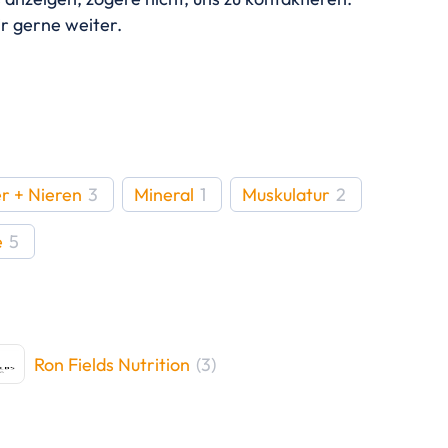
r gerne weiter.
r + Nieren
3
Mineral
1
Muskulatur
2
e
5
Ron Fields Nutrition
(
3
)