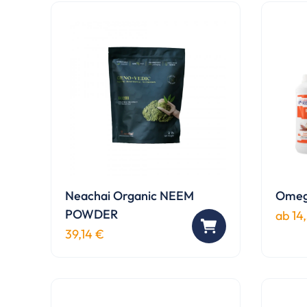
Neachai Organic NEEM
Omeg
POWDER
ab
14
Diese
39,14
€
Produ
weist
mehr
Varia