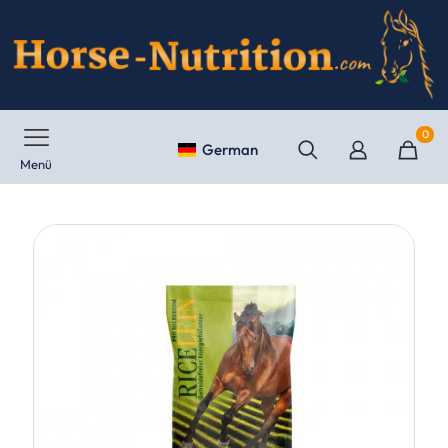
0
German
Menü