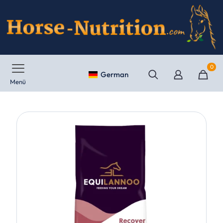
0
German
Menü