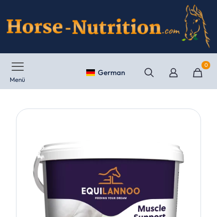
0
German
Menü