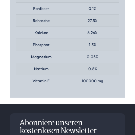
Rohfaser
0.1%
Rohasche
27.5%
Kalzium
6.26%
Phosphor
1.3%
Magnesium
0.05%
Natrium
0.8%
Vitamin E
100000 mg
Abonniere unseren
kostenlosen Newsletter