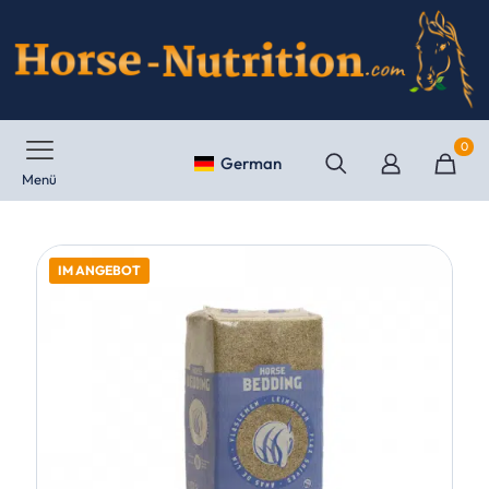
0
German
Menü
IM ANGEBOT