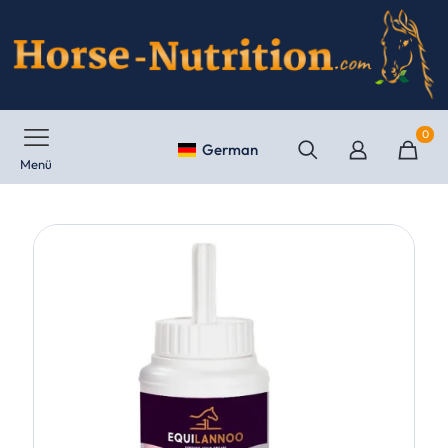
0
German
Menü