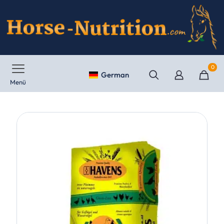
0
German
Menü