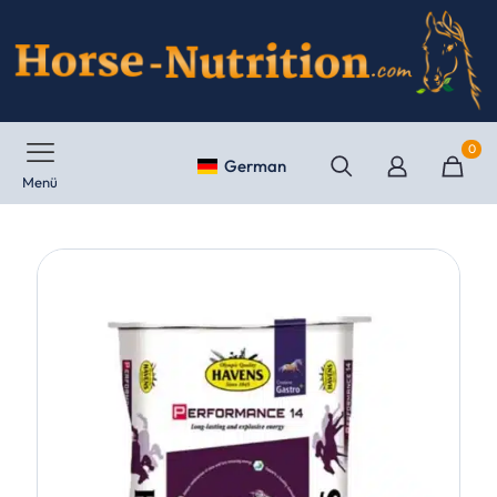
0
German
Menü