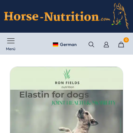
0
German
Menü