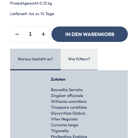
Produktgewicht
0,15 kg
Lieferzeit: bis zu 14 Tage
Ron
IN DEN WARENKORB
Fields
Nutrition
Elastin
für
Hunde
Woraus besteht es?
Wie füttern?
Menge
Zutaten
Boswellia Serrata
Zingiber officinale
Withania somnifera
Tinospora cordifolia
Glycyrrhiza Glabra
Vitex Negundo
Curcuma longa
Trigonella
Phyllanthus Emblica